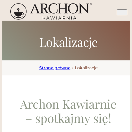
Przejdź
do
treści
Lokalizacje
Strona główna
»
Lokalizacje
Archon Kawiarnie
– spotkajmy się!