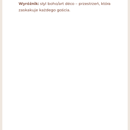
Wyróżnik:
styl boho/art déco – przestrzeń, która
zaskakuje każdego gościa.