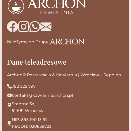
Należymy do Grupy
Dane teleadresowe
Archon® Restauracja & Kawiarnia | Wrocław – Sępolno
792 525 797
kontakt@kawiarniearchon.pl
Smętna 3a,
51-681 Wrocław
NIP: 895 190 13 91
REGON: 020659723